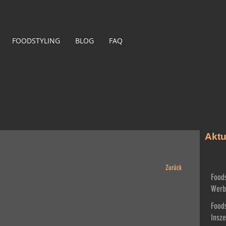
FOODSTYLING
BLOG
FAQ
Aktu
Zurück
Foods
Werb
sind 
Foods
Insz