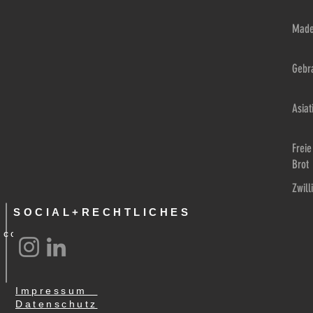
Made
Gebr
Asia
Frei
Brot
Zwill
SOCIAL+RECHTLICHES
.com
Impressum
Datenschutz