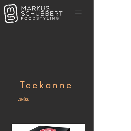
Teekanne
ZURÜCK