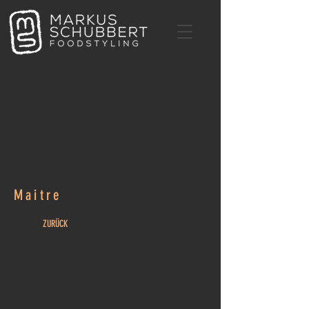
Maitre
ZURÜCK