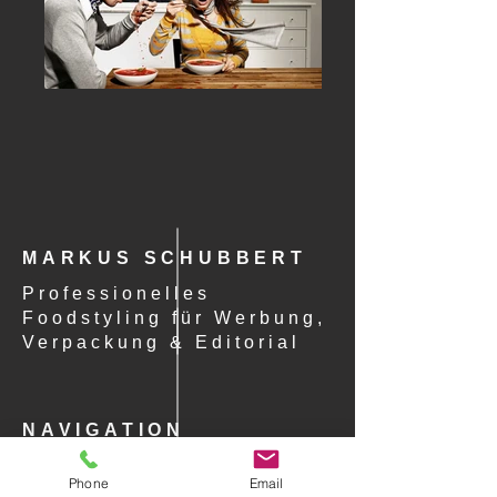
MARKUS SCHUBBERT
Professionelles
Foodstyling für Werbung,
Verpackung & Editorial
NAVIGATION
STARTSEITE
Phone
Email
PORTFOLIO