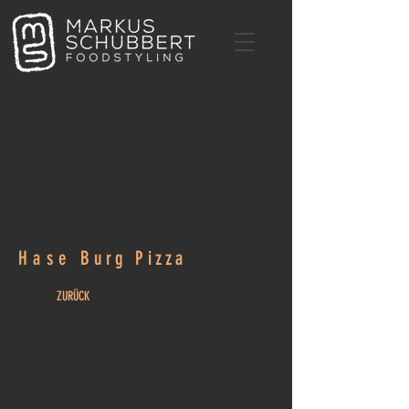
Hase
Burg Pizza
ZURÜCK