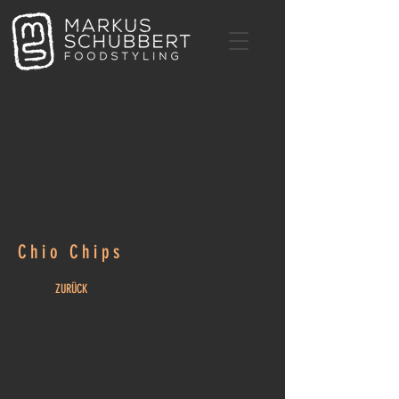
Chio Chips
ZURÜCK