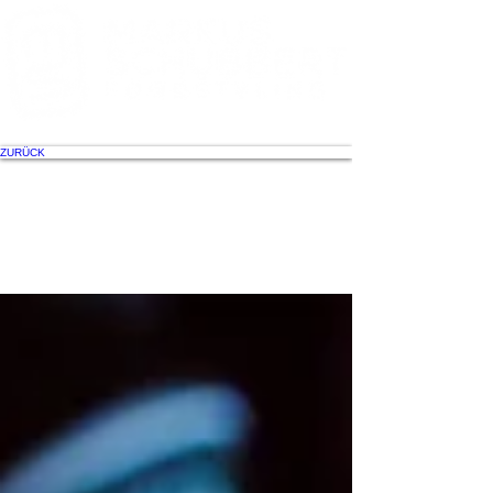
FOODSTYLI
ZURÜCK
NG
EINBLICKE&INSPIR
ATIONEN.